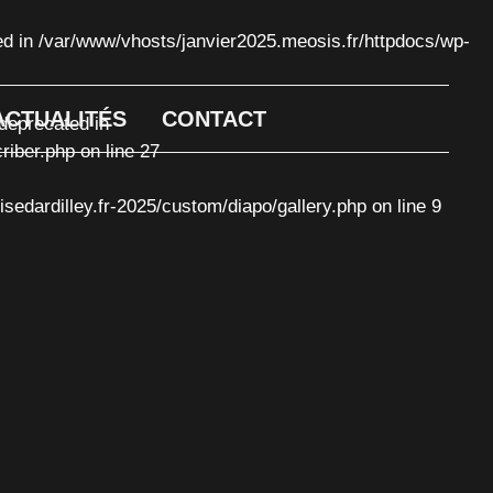
ed in
/var/www/vhosts/janvier2025.meosis.fr/httpdocs/wp-
ACTUALITÉS
CONTACT
deprecated in
riber.php
on line
27
edardilley.fr-2025/custom/diapo/gallery.php
on line
9