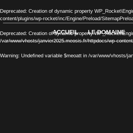
Deprecated
: Creation of dynamic property WP_Rocket\Engi
content/plugins/wp-rocket/inc/Engine/Preload/SitemapPrelo
ACCUEIL
LE DOMAINE
Deprecated
: Creation of dynamic property WP_Rocket\Engi
/var/www/vhosts/janvier2025.meosis.fr/httpdocs/wp-content
Warning
: Undefined variable $meoatt in
/var/www/vhosts/jan