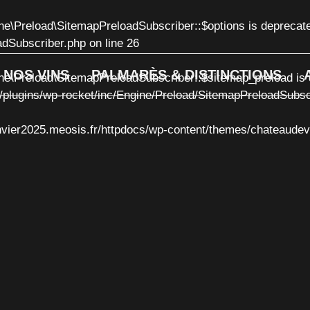
ne\Preload\SitemapPreloadSubscriber::$options is deprecat
adSubscriber.php
on line
26
NOS VINS
PALMARÈS & DISTINCTIONS
ne\Preload\SitemapPreloadSubscriber::$sitemap_preload is 
/plugins/wp-rocket/inc/Engine/Preload/SitemapPreloadSubsc
vier2025.meosis.fr/httpdocs/wp-content/themes/chateaudevis